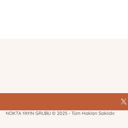
E-Bülten Kayıt
Güncel bilgiler için kayıt olunuz
NOKTA YAYIN GRUBU © 2025 - Tüm Hakları Saklıdır.