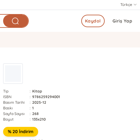
Türkçe
Kaydol
Giriş Yap
Tip
:
Kitap
ISBN
:
9786259294001
Basım Tarihi
:
2025-12
Baskı
:
1
Sayfa Sayısı
:
268
Boyut
:
135x210
% 20 İndirim