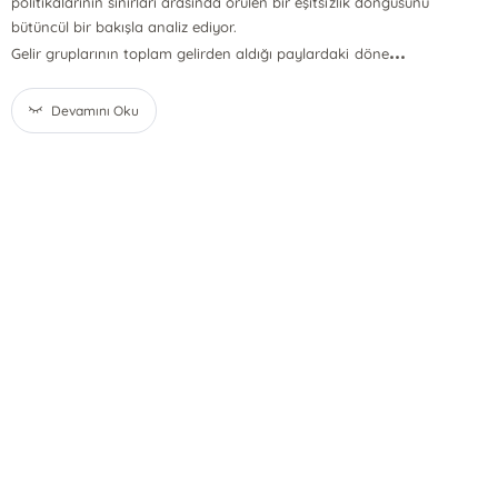
politikalarının sınırları arasında örülen bir eşitsizlik döngüsünü
bütüncül bir bakışla analiz ediyor.
...
Gelir gruplarının toplam gelirden aldığı paylardaki döne
Devamını Oku