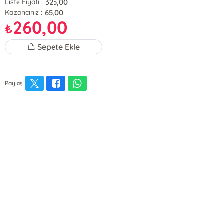
325,00
Liste Fiyatı :
65,00
Kazancınız :
260,00
₺
Sepete Ekle
Paylaş