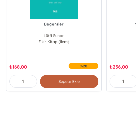
Beğeniler
Lütfi Sunar
Fikir Kitap (İlem)
Alev Erkilet
Adem Sağır
Köksal Alver
₺
168,00
%20
₺
256,00
Sepete Ekle