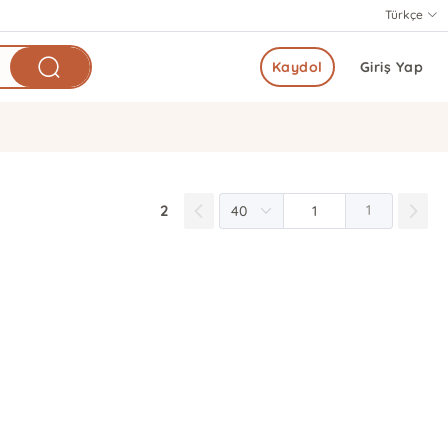
Türkçe
Kaydol
Giriş Yap
2
1