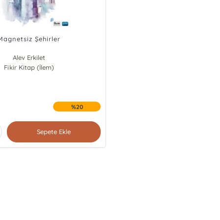
Magnetsiz Şehirler
Alev Erkilet
Fikir Kitap (İlem)
Yunus Çolak
%20
Sepete Ekle