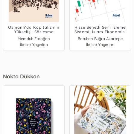
Osmanlı'da Kapitalizmin
Hisse Senedi Şer'i İzleme
Yükselişi: Sözleşme
Sistemi; İslam Ekonomisi
Serbestisi Tartışmaları
Açısından Bir
Memduh Erdoğan
Batuhan Buğra Akartepe
Değerlendirme
İktisat Yayınları
İktisat Yayınları
Nokta Dükkan