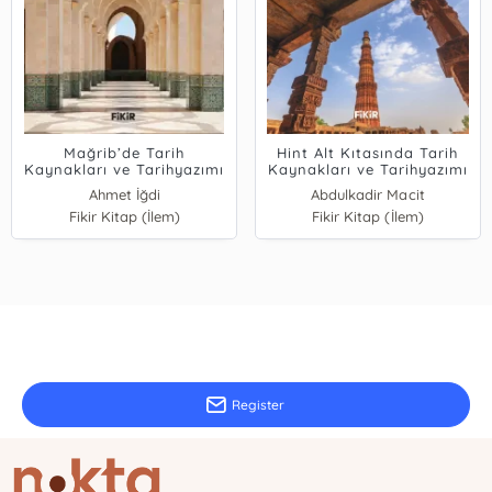
Mağrib’de Tarih
Hint Alt Kıtasında Tarih
Kaynakları ve Tarihyazımı
Kaynakları ve Tarihyazımı
Ahmet İğdi
Abdulkadir Macit
Halil İbrahim Erol
Fikir Kitap (İlem)
Fikir Kitap (İlem)
Hasan Asadi
Abdulkadir Macit
Şefaattin Deniz
E-Newsletter Record
Sign up for up-to-date information
Register