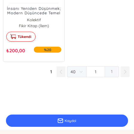
İnsanı Yeniden Düşünmek;
Modern Düşüncede Temel
Tartışmalar
Kolektif
Fikir Kitap (İlem)
Tükendi
₺
200,00
%20
1
1
E-Bülten Kayıt
Güncel bilgiler için kayıt olunuz
Kaydol