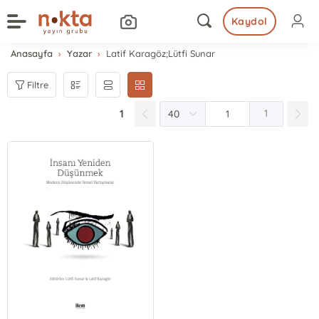
Kaydol
Anasayfa
Yazar
Latif Karagöz;Lütfi Sunar
Filtre
1
1