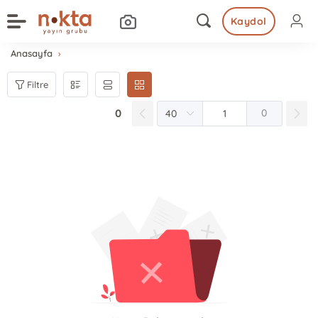
Kaydol
Anasayfa
Filtre
0
0