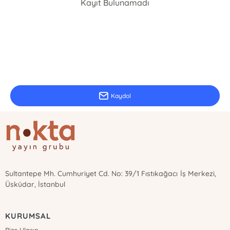
Kayıt Bulunamadı
E-Bülten Kayıt
Güncel bilgiler için kayıt olunuz
Kaydol
Sultantepe Mh. Cumhuriyet Cd. No: 39/1 Fıstıkağacı İş Merkezi,
Üsküdar, İstanbul
KURUMSAL
Bize Ulaşın