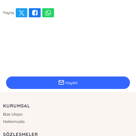
Paylaş
E-Bülten Kayıt
Güncel bilgiler için kayıt olunuz
Kaydol
KURUMSAL
Bize Ulaşın
Hakkımızda
SÖZLEŞMELER