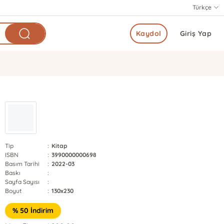
Türkçe
Kaydol
Giriş Yap
Tip
:
Kitap
ISBN
:
3990000000698
Basım Tarihi
:
2022-03
Baskı
:
Sayfa Sayısı
:
Boyut
:
130x230
% 50 İndirim