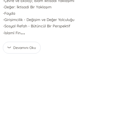
-Çevre ve Ekoloji; İslam İktisadı Yaklaşımı
-Değer: İktisadi Bir Yaklaşım
-Fayda
-Girişimcilik - Değişim ve Değer Yolculuğu
-Sosyal Refah - Bütüncül Bir Perspektif
...
-İslamî Fin
Devamını Oku