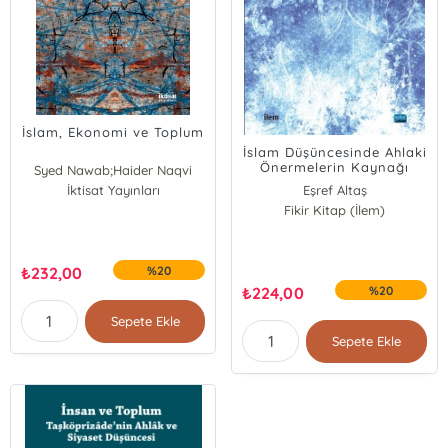
İslam, Ekonomi ve Toplum
İslam Düşüncesinde Ahlaki
Önermelerin Kaynağı
Syed Nawab;Haider Naqvi
İktisat Yayınları
Eşref Altaş
Fikir Kitap (İlem)
Mervenur Yılmaz
₺
232,00
%20
₺
224,00
%20
Sepete Ekle
Sepete Ekle