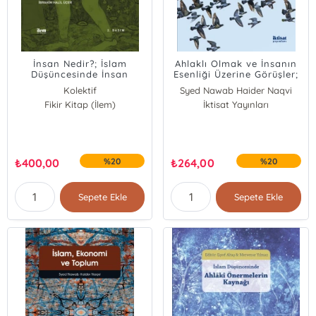
İnsan Nedir?; İslam
Ahlaklı Olmak ve İnsanın
Düşüncesinde İnsan
Esenliği Üzerine Görüşler;
Tasavvurları
İslam İktisadına Bir Katkı
Kolektif
Syed Nawab Haider Naqvi
Fikir Kitap (İlem)
İktisat Yayınları
₺
400,00
%20
₺
264,00
%20
Sepete Ekle
Sepete Ekle