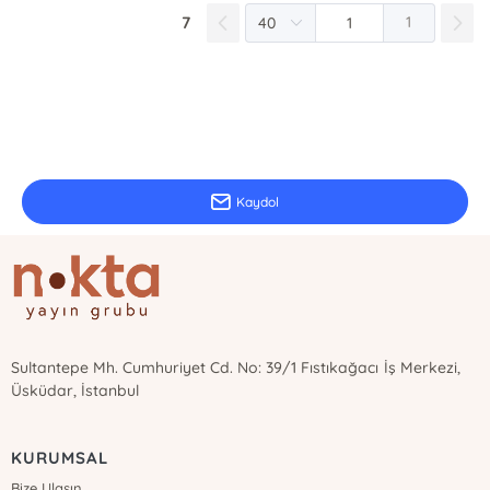
7
1
E-Bülten Kayıt
Güncel bilgiler için kayıt olunuz
Kaydol
Sultantepe Mh. Cumhuriyet Cd. No: 39/1 Fıstıkağacı İş Merkezi,
Üsküdar, İstanbul
KURUMSAL
Bize Ulaşın