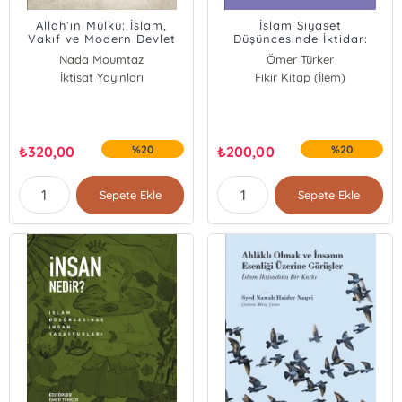
Allah’ın Mülkü: İslam,
İslam Siyaset
Vakıf ve Modern Devlet
Düşüncesinde İktidar:
Kökenler ve Meşruiyet
Nada Moumtaz
Ömer Türker
Sorunu
İktisat Yayınları
Fikir Kitap (İlem)
₺
320,00
%20
₺
200,00
%20
Sepete Ekle
Sepete Ekle