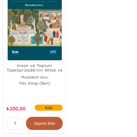
İnsan ve Toplum
Taşköprizade'nin Ahlak ve
Siyaset Düşüncesi
Mustakim Arıcı
Fikir Kitap (İlem)
₺
200,00
%20
Sepete Ekle