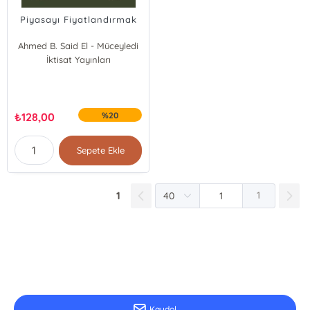
Piyasayı Fiyatlandırmak
Ahmed B. Said El - Müceyledi
İktisat Yayınları
₺
128,00
%20
Sepete Ekle
1
1
E-Bülten Kayıt
Güncel bilgiler için kayıt olunuz
Kaydol