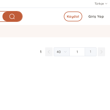
Türkçe
Kaydol
Giriş Yap
1
1