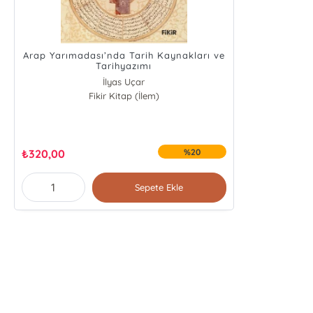
Arap Yarımadası’nda Tarih Kaynakları ve
Tarihyazımı
İlyas Uçar
Fikir Kitap (İlem)
Halil Ortakcı
Abdulkadir Macit
Halil İbrahim Yılmaz
₺
320,00
%20
Sepete Ekle