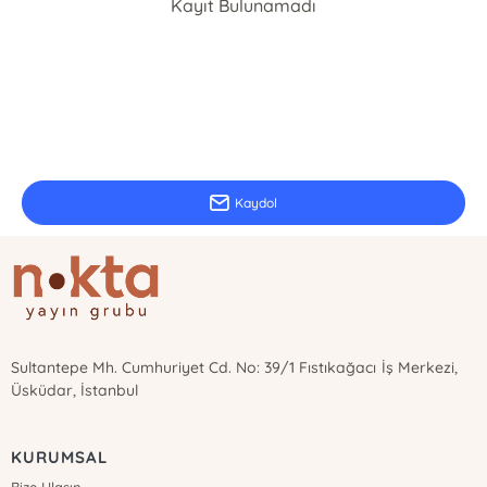
Kayıt Bulunamadı
E-Bülten Kayıt
Güncel bilgiler için kayıt olunuz
Kaydol
Sultantepe Mh. Cumhuriyet Cd. No: 39/1 Fıstıkağacı İş Merkezi,
Üsküdar, İstanbul
KURUMSAL
Bize Ulaşın