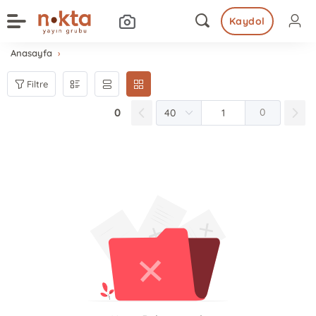
Kaydol
Anasayfa
Filtre
0
0