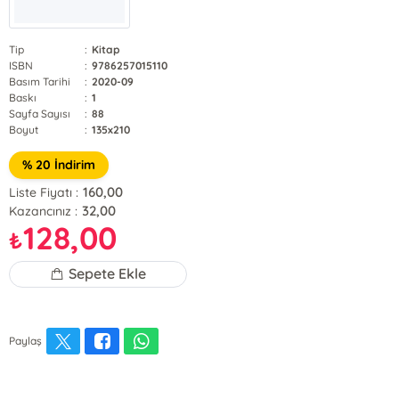
Tip
:
Kitap
ISBN
:
9786257015110
Basım Tarihi
:
2020-09
Baskı
:
1
Sayfa Sayısı
:
88
Boyut
:
135x210
% 20 İndirim
160,00
Liste Fiyatı :
32,00
Kazancınız :
128,00
₺
Sepete Ekle
Paylaş