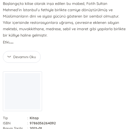
Başlangıçta kilise olarak inşa edilen bu mabed, Fatih Sultan
Mehmed’in İstanbul’u fethiyle birlikte camiye dönüştürülmüş ve
Müslümanların dini ve siyasi gücünü gösteren bir sembol olmuştur.
Yıllar içerisinde restorasyonlara uğramış, çevresine eklenen sıbyan
mektebi, muvakkithane, medrese, sebil ve imaret gibi yapılarla birlikte
bir külliye haline gelmiştir.
...
Etki
Devamını Oku
Tip
:
Kitap
ISBN
:
9786056264092
Basım Tarihi
:
2021-01