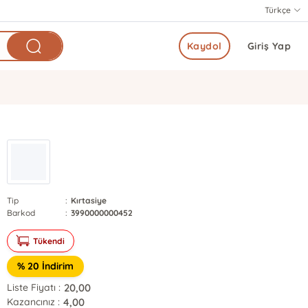
Türkçe
Kaydol
Giriş Yap
Tip
:
Kırtasiye
Barkod
:
3990000000452
Tükendi
% 20 İndirim
20,00
Liste Fiyatı :
4,00
Kazancınız :