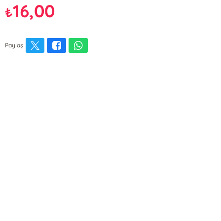
16,00
₺
Paylaş