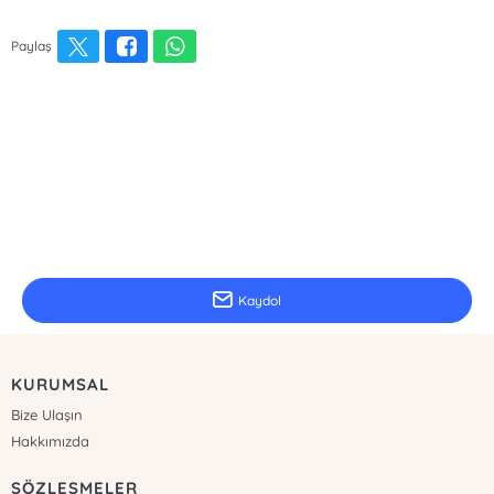
Paylaş
E-Bülten Kayıt
Güncel bilgiler için kayıt olunuz
Kaydol
KURUMSAL
Bize Ulaşın
Hakkımızda
SÖZLEŞMELER