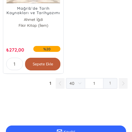
Mağrib’de Tarih
Kaynakları ve Tarihyazımı
Ahmet İğdi
Halil İbrahim Erol
Fikir Kitap (İlem)
Abdulkadir Macit
₺
272,00
%20
Sepete Ekle
1
1
E-Bülten Kayıt
Güncel bilgiler için kayıt olunuz
Kaydol