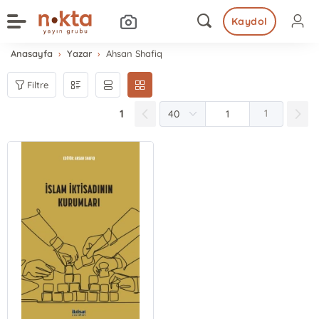
Kaydol
Anasayfa
Yazar
Ahsan Shafiq
Filtre
1
1