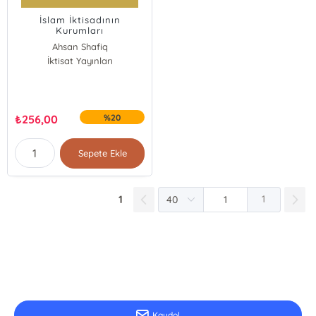
İslam İktisadının
Kurumları
Ahsan Shafiq
İktisat Yayınları
₺
256,00
%20
Sepete Ekle
1
1
E-Bülten Kayıt
Güncel bilgiler için kayıt olunuz
Kaydol