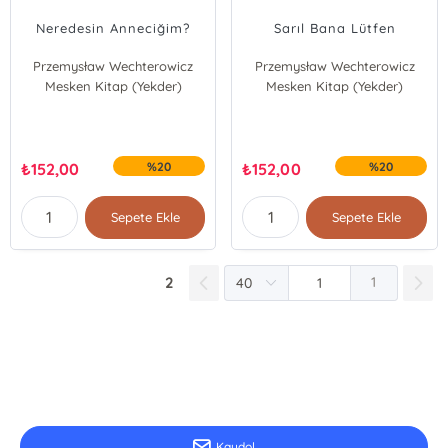
Neredesin Anneciğim?
Sarıl Bana Lütfen
Przemysław Wechterowicz
Przemysław Wechterowicz
Mesken Kitap (Yekder)
Emilia Dziubak
Mesken Kitap (Yekder)
Emilia Dziubak
₺
152,00
%20
₺
152,00
%20
Sepete Ekle
Sepete Ekle
2
1
E-Bülten Kayıt
Güncel bilgiler için kayıt olunuz
Kaydol