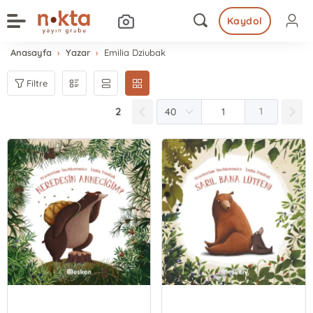
Kaydol
Anasayfa
Yazar
Emilia Dziubak
Filtre
2
1