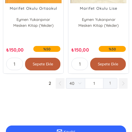
Marifet Okulu Ortaokul
Marifet Okulu Lise
Eymen Yukarıpınar
Eymen Yukarıpınar
Mesken Kitap (Yekder)
Mesken Kitap (Yekder)
₺
150,00
%50
₺
150,00
%50
Sepete Ekle
Sepete Ekle
2
1
E-Bülten Kayıt
Güncel bilgiler için kayıt olunuz
Kaydol