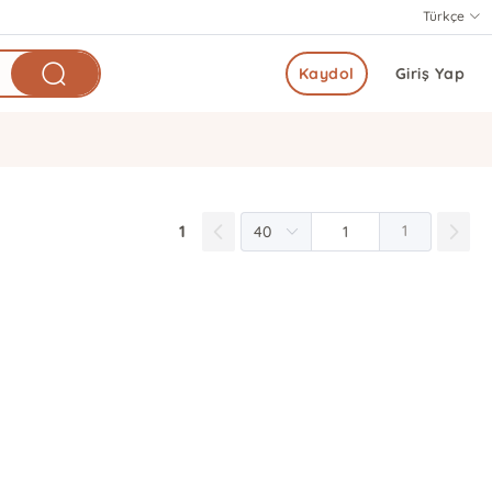
Türkçe
Kaydol
Giriş Yap
1
1