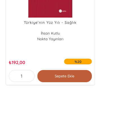
Türkiye’nin Yüz Yılı - Sağlık
İhsan Kutlu
Nokta Yayınları
₺
192,00
%20
Sepete Ekle