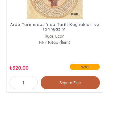
Arap Yarımadası’nda Tarih Kaynakları ve
Tarihyazımı
İlyas Uçar
Fikir Kitap (İlem)
Halil Ortakcı
Abdulkadir Macit
Halil İbrahim Yılmaz
₺
320,00
%20
Sepete Ekle