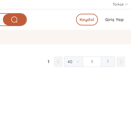
Türkçe
Kaydol
Giriş Yap
1
1