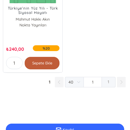
Türkiye’nin Yüz Yılı - Türk
Siyasal Hayatı
Mahmut Hakkı Akın
Nokta Yayınları
₺
240,00
%20
Sepete Ekle
1
1
E-Bülten Kayıt
Güncel bilgiler için kayıt olunuz
Kaydol