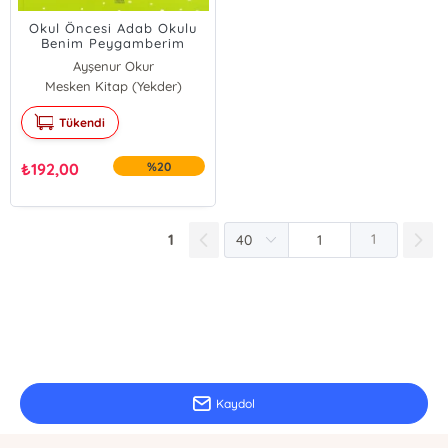
Okul Öncesi Adab Okulu
Benim Peygamberim
Ayşenur Okur
Mesken Kitap (Yekder)
Nurcan Yıldırım
Tükendi
₺
192,00
%20
1
1
E-Bülten Kayıt
Güncel bilgiler için kayıt olunuz
Kaydol