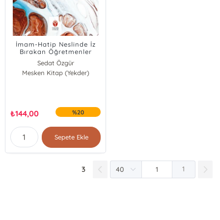
İmam-Hatip Neslinde İz
Bırakan Öğretmenler
Sedat Özgür
Mesken Kitap (Yekder)
Hafsa Nur Aslanoğlu
₺
144,00
%20
Sepete Ekle
3
1
E-Bülten Kayıt