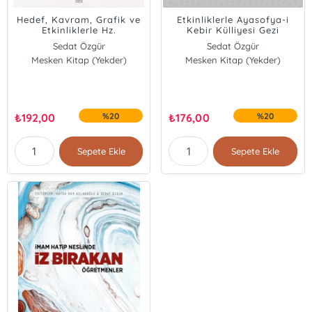
Hedef, Kavram, Grafik ve
Etkinliklerle Ayasofya-i
Etkinliklerle Hz.
Kebir Külliyesi Gezi
Peygamber’in Hayatı
Rehberi
Sedat Özgür
Sedat Özgür
Mekke Dönemi
Mesken Kitap (Yekder)
Mesken Kitap (Yekder)
Şerife Alcan
₺
192,00
%20
₺
176,00
%20
Sepete Ekle
Sepete Ekle