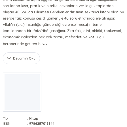
sorularına kısa, pratik ve nitelikli cevapların verildiği kitaplardan
oluşan 40 Soruda Bilinmesi Gerekenler dizisinin sekizinci kitabı olan bu
eserde faiz konusu çeşitli yönleriyle 40 soru etrafında ele alınıyor.
Allah'ın (c.c.) insanlığa gönderdiği evrensel mesajın temel
konularından biri faiz/ribâ yasağıdır. Zira faiz, dinî, ahlâki, toplumsal,
ekonomik açılardan pek çok zararı, mefsedeti ve kötülüğü
...
beraberinde getiren bir
Devamını Oku
Tip
:
Kitap
ISBN
:
9786257015844