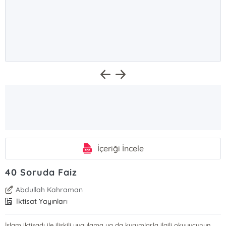
İçeriği İncele
40 Soruda Faiz
Abdullah Kahraman
İktisat Yayınları
İslam iktisadı ile ilişkili uygulama ya da kurumlarla ilgili okuyucunun