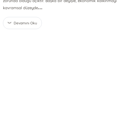
zorunda olduğu açıktır. Başka bir deyişle, ekonomik kalkınmayı
...
kavramsal düzeyde
Devamını Oku