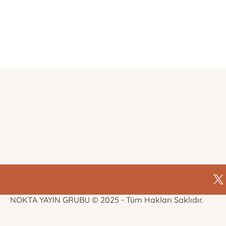
E-Bülten Kayıt
Güncel bilgiler için kayıt olunuz
NOKTA YAYIN GRUBU © 2025 - Tüm Hakları Saklıdır.