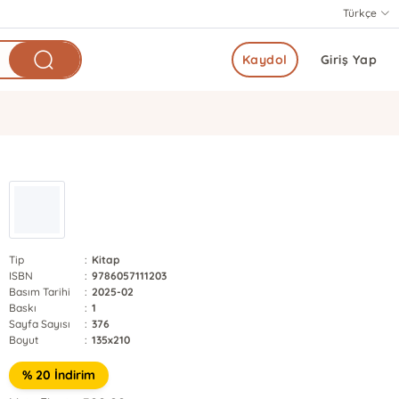
Türkçe
Kaydol
Giriş Yap
Tip
:
Kitap
ISBN
:
9786057111203
Basım Tarihi
:
2025-02
Baskı
:
1
Sayfa Sayısı
:
376
Boyut
:
135x210
% 20 İndirim