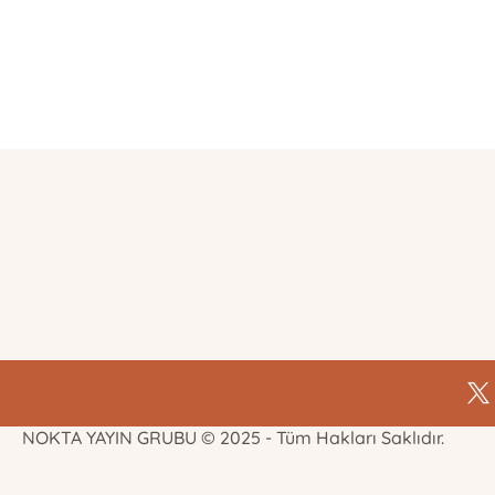
E-Bülten Kayıt
Güncel bilgiler için kayıt olunuz
NOKTA YAYIN GRUBU © 2025 - Tüm Hakları Saklıdır.