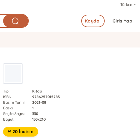
Türkçe
Kaydol
Giriş Yap
Tip
:
Kitap
ISBN
:
9786257015783
Basım Tarihi
:
2021-08
Baskı
:
1
Sayfa Sayısı
:
330
Boyut
:
135x210
% 20 İndirim