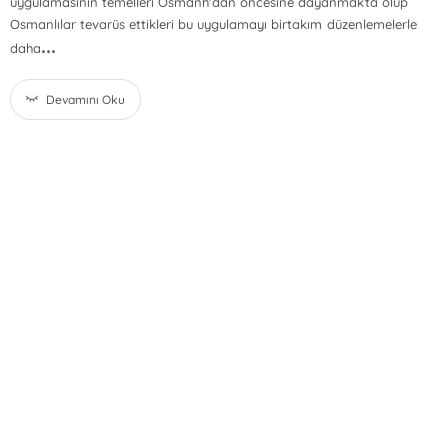
uygulamasının temelleri Osmanh'dan öncesine dayanmakta olup
Osmanlılar tevarüs ettikleri bu uygulamayı birtakım düzenlemelerle
...
daha
Devamını Oku