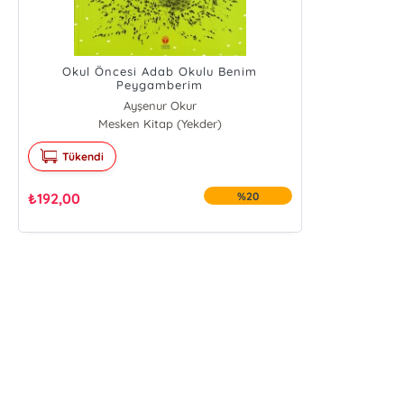
Okul Öncesi Adab Okulu Benim
Peygamberim
Ayşenur Okur
Mesken Kitap (Yekder)
Nurcan Yıldırım
Tükendi
₺
192,00
%20
E-Bülten Kayıt
Güncel bilgiler için kayıt olunuz