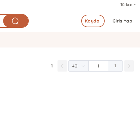
Türkçe
Kaydol
Giriş Yap
1
1