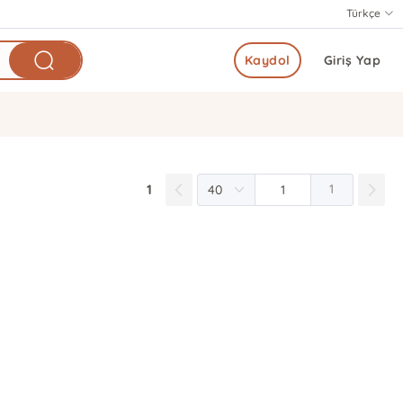
Türkçe
Kaydol
Giriş Yap
1
1