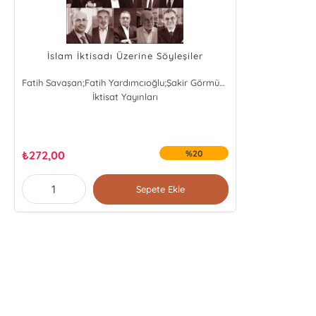
İslam İktisadı Üzerine Söyleşiler
Fatih Savaşan;Fatih Yardımcıoğlu;Şakir Görmüş;Süleyman Kaya
İktisat Yayınları
₺
272,00
%20
Sepete Ekle