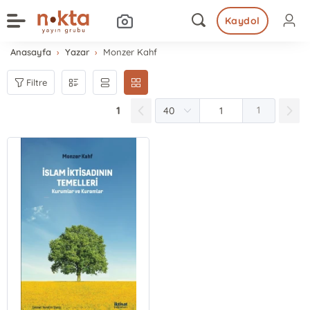
Kaydol
Anasayfa
Yazar
Monzer Kahf
Filtre
1
1