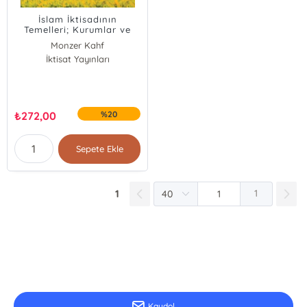
İslam İktisadının
Temelleri; Kurumlar ve
Kuramlar
Monzer Kahf
İktisat Yayınları
₺
272,00
%20
Sepete Ekle
1
1
E-Bülten Kayıt
Güncel bilgiler için kayıt olunuz
Kaydol