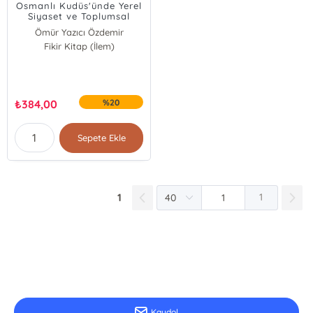
Osmanlı Kudüs'ünde Yerel
Siyaset ve Toplumsal
Katılım (1840-1914); 1840 -
Ömür Yazıcı Özdemir
1914
Fikir Kitap (İlem)
₺
384,00
%20
Sepete Ekle
1
1
E-Bülten Kayıt
Güncel bilgiler için kayıt olunuz
Kaydol