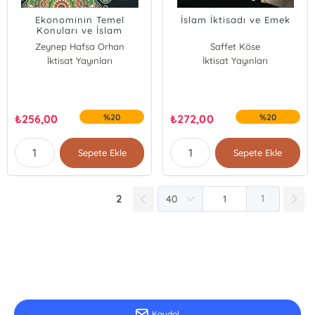
Ekonominin Temel
İslam İktisadı ve Emek
Konuları ve İslam
Ekonomisi
Zeynep Hafsa Orhan
Saffet Köse
İktisat Yayınları
Zeynep Hafsa Orhan
İktisat Yayınları
Toseef Azid
Mustafa Macit
₺
256,00
%20
₺
272,00
%20
Sepete Ekle
Sepete Ekle
2
1
E-Bülten Kayıt
Güncel bilgiler için kayıt olunuz
Kaydol