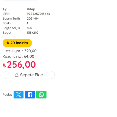
Tip
:
Kitap
ISBN
:
9786257015646
Basım Tarihi
:
2021-04
Baskı
:
1
Sayfa Sayısı
:
300
Boyut
:
135x210
% 20 İndirim
320,00
Liste Fiyatı :
64,00
Kazancınız :
256,00
₺
Sepete Ekle
Paylaş