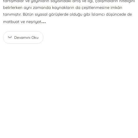
tartışmalar ve yayınların sayısındaki artış ve ilgi, çalışmaların niteliğini
belirlerken aynı zamanda kaynakların da çeşitlenmesine imkân
tanımıştır. Bütün siyasal görüşlerde olduğu gibi İslamcı düşüncede de
...
matbuat ve neşriyat
Devamını Oku