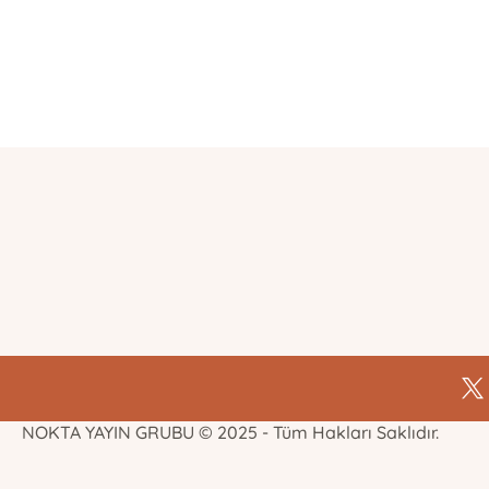
E-Bülten Kayıt
Güncel bilgiler için kayıt olunuz
NOKTA YAYIN GRUBU © 2025 - Tüm Hakları Saklıdır.