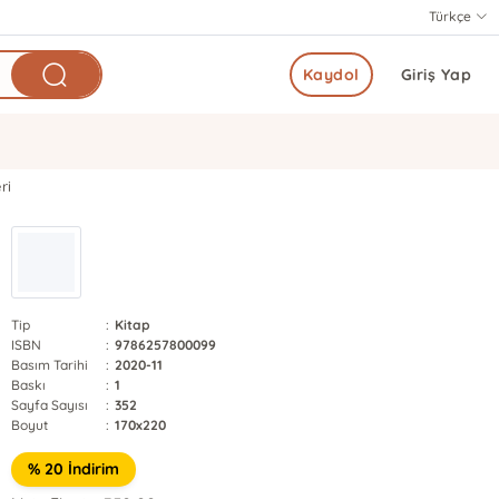
Türkçe
Kaydol
Giriş Yap
ri
Tip
:
Kitap
ISBN
:
9786257800099
Basım Tarihi
:
2020-11
Baskı
:
1
Sayfa Sayısı
:
352
Boyut
:
170x220
% 20 İndirim