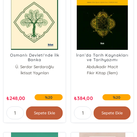
Osmanlı Devleti'nde İlk
İran’da Tarih Kaynakları
Banka
ve Tarihyazımı
Ü. Serdar Serdaroğlu
Abdulkadir Macit
İktisat Yayınları
Fikir Kitap (İlem)
Şefaattin Deniz
₺
248,00
%20
₺
384,00
%20
Sepete Ekle
Sepete Ekle