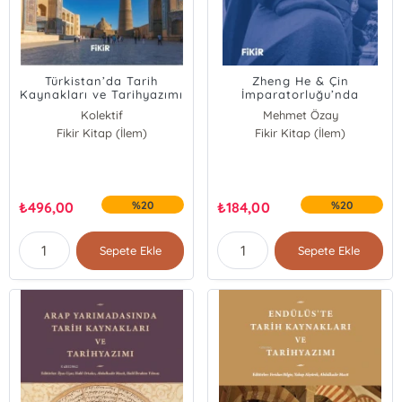
Türkistan’da Tarih
Zheng He & Çin
Kaynakları ve Tarihyazımı
İmparatorluğu’nda
Müslüman Bir Amiral
Kolektif
Mehmet Özay
Fikir Kitap (İlem)
Fikir Kitap (İlem)
₺
496,00
%20
₺
184,00
%20
Sepete Ekle
Sepete Ekle