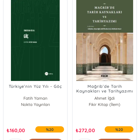
Türkiye’nin Yüz Yılı - Göç
Mağrib’de Tarih
Kaynakları ve Tarihyazımı
Fatih Yaman
Ahmet İğdi
Nokta Yayınları
Halil İbrahim Erol
Fikir Kitap (İlem)
Abdulkadir Macit
₺
160,00
%20
₺
272,00
%20