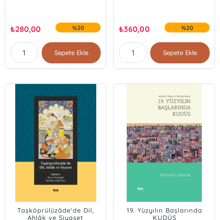
₺
280,00
%20
₺
360,00
%20
Sepete Ekle
Sepete Ekle
Taşköprülüzâde'de Dil,
19. Yüzyılın Başlarında
Ahlâk ve Siyaset
KUDÜS