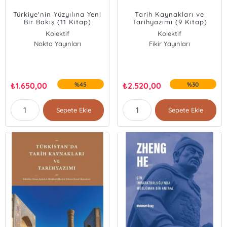
Türkiye'nin Yüzyılına Yeni
Tarih Kaynakları ve
Bir Bakış (11 Kitap)
Tarihyazımı (9 Kitap)
Kolektif
Kolektif
Nokta Yayınları
Fikir Yayınları
₺
1.650,00
%45
₺
2.520,00
%30
Sepete Ekle
Sepete Ekle