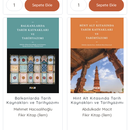
Sepete Ekle
Sepete Ekle
Balkanlarda Tarih
Hint Alt Kıtasında Tarih
Kaynakları ve Tarihyazımı
Kaynakları ve Tarihyazımı
Mehmet Hacısalihoğlu
Abdulkadir Macit
Levent Kayapınar
Fikir Kitap (İlem)
Fikir Kitap (İlem)
Hasan Asadi
Mustafa Hamdi Sayar
Şefaattin Deniz
Abdulkadir Macit