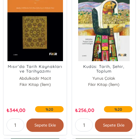
Mısır’da Tarih Kaynakları
Kudüs: Tarih, Şehir,
ve Tarihyazımı
Toplum
Abdulkadir Macit
Yunus Çolak
Büşra Sıdıka Kaya
Fikir Kitap (İlem)
Fikir Kitap (İlem)
Latif Karagöz
Halil İbrahim Erol
₺
344,00
%20
₺
256,00
%20
Sepete Ekle
Sepete Ekle