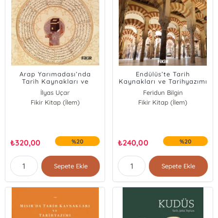
Arap Yarımadası’nda
Endülüs’te Tarih
Tarih Kaynakları ve
Kaynakları ve Tarihyazımı
Tarihyazımı
İlyas Uçar
Feridun Bilgin
Fikir Kitap (İlem)
Halil Ortakcı
Fikir Kitap (İlem)
Yakup Akyürek
Abdulkadir Macit
Abdulkadir Macit
Halil İbrahim Yılmaz
₺
320,00
%20
₺
240,00
%20
Sepete Ekle
Sepete Ekle