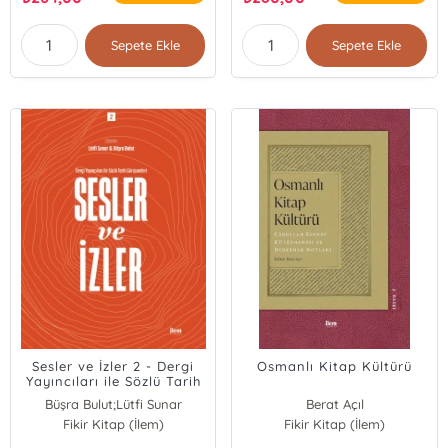
Sepete Ekle
Sepete Ekle
Sesler ve İzler 2 - Dergi
Osmanlı Kitap Kültürü
Yayıncıları ile Sözlü Tarih
Görüşmeleri; Dergi
Büşra Bulut;Lütfi Sunar
Berat Açıl
Yayıncıları ile Sözlü Tarih
Fikir Kitap (İlem)
Fikir Kitap (İlem)
Görüşmeleri