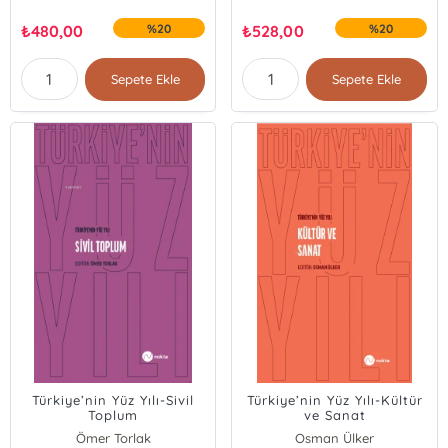
₺
480,00
%20
₺
528,00
%20
Sepete Ekle
Sepete Ekle
Türkiye’nin Yüz Yılı-Sivil
Türkiye’nin Yüz Yılı-Kültür
Toplum
ve Sanat
Ömer Torlak
Osman Ülker