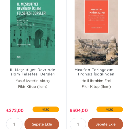
II. Meşrutiyet Devrinde
Mısır'da Tarihyazımı -
İslam Felsefesi Dersleri
Fransız İşgalinden
Kavalalı Mehmed Ali Pasa
Yusuf İzzettin Aktaş
Halil İbrahim Erol
Dönemine
Fikir Kitap (İlem)
Fikir Kitap (İlem)
₺
272,00
%20
₺
304,00
%20
Sepete Ekle
Sepete Ekle