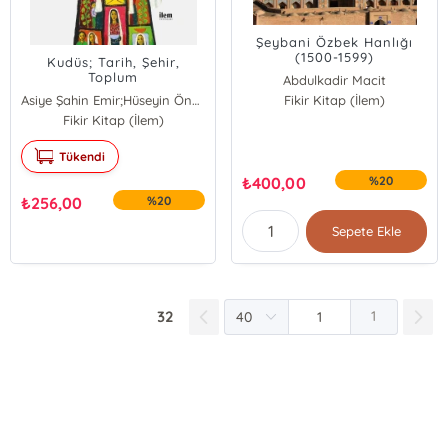
Şeybani Özbek Hanlığı
(1500-1599)
Kudüs; Tarih, Şehir,
Toplum
Abdulkadir Macit
Asiye Şahin Emir;Hüseyin Önal;Alaattin Dolu;İsmail Taşpınar
Fikir Kitap (İlem)
Fikir Kitap (İlem)
Tükendi
₺
400,00
%20
₺
256,00
%20
Sepete Ekle
32
1
E-Bülten Kayıt
Güncel bilgiler için kayıt olunuz