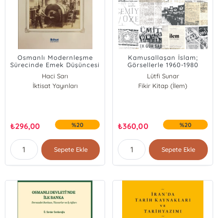
Osmanlı Modernleşme
Kamusallaşan İslam;
Sürecinde Emek Düşüncesi
Görsellerle 1960-1980
1862-1922 Arası Osmanlı
Arası Toplumsal
Haci Sarı
Lütfi Sunar
Süreli Yayınları;1862-1922
Tezahürler
İktisat Yayınları
Fikir Kitap (İlem)
Arası Osmanlı Süreli
Yayınları
₺
296,00
%20
₺
360,00
%20
Sepete Ekle
Sepete Ekle