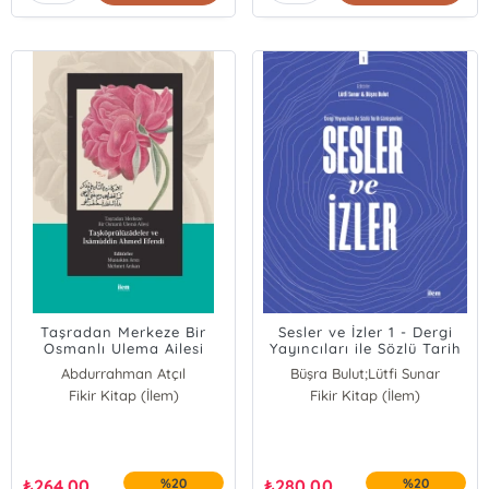
Taşradan Merkeze Bir
Sesler ve İzler 1 - Dergi
Osmanlı Ulema Ailesi
Yayıncıları ile Sözlü Tarih
Görüşmeleri; Dergi
Abdurrahman Atçıl
Büşra Bulut;Lütfi Sunar
Yayıncıları ile Sözlü Tarih
Fikir Kitap (İlem)
Mehmet Arıkan
Fikir Kitap (İlem)
Görüşmeleri
Mustakim Arıcı
₺
264,00
%20
₺
280,00
%20