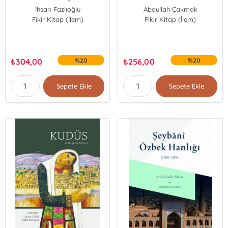
İhsan Fazlıoğlu
Abdullah Çakmak
İbrahim Halil Üçer
Fikir Kitap (İlem)
Fikir Kitap (İlem)
₺
304,00
%20
₺
256,00
%20
Sepete Ekle
Sepete Ekle