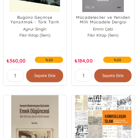
Bugünü Geçmişe
Mücadeleciler ve Yeniden
Yansıtmak - Türk Tarih
Milli Mücadele Dergisi
Tezi'nde Yeni Bir İslam
Aynur Singin
Emrin Çebi
Yorumu Arayışı (1932-
Fikir Kitap (İlem)
Fikir Kitap (İlem)
1937)
₺
360,00
%20
₺
184,00
%20
Sepete Ekle
Sepete Ekle