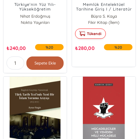
Türkiye’nin Yüz Yılı-
Memlük Entelektüel
Yükseköğretim
Tarihine Giriş I / Literatür
Değerlendirmesi
Nihat Erdoğmuş
Büşra S. Kaya
Nokta Yayınları
Fikir Kitap (İlem)
Tükendi
₺
240,00
%20
₺
280,00
%20
Sepete Ekle