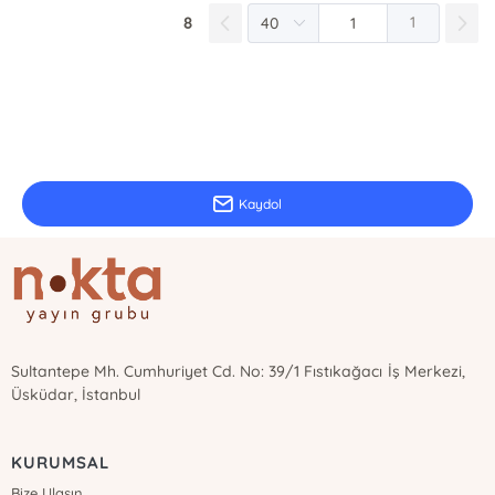
8
1
E-Bülten Kayıt
Güncel bilgiler için kayıt olunuz
Kaydol
Sultantepe Mh. Cumhuriyet Cd. No: 39/1 Fıstıkağacı İş Merkezi,
Üsküdar, İstanbul
KURUMSAL
Bize Ulaşın