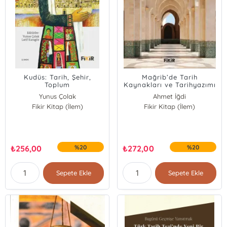
Kudüs: Tarih, Şehir,
Mağrib’de Tarih
Toplum
Kaynakları ve Tarihyazımı
Yunus Çolak
Ahmet İğdi
Fikir Kitap (İlem)
Latif Karagöz
Halil İbrahim Erol
Fikir Kitap (İlem)
Abdulkadir Macit
₺
256,00
%20
₺
272,00
%20
Sepete Ekle
Sepete Ekle