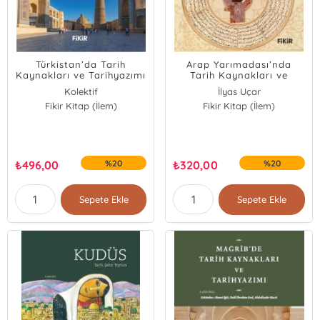
Türkistan’da Tarih
Arap Yarımadası’nda
Kaynakları ve Tarihyazımı
Tarih Kaynakları ve
Tarihyazımı
Kolektif
İlyas Uçar
Fikir Kitap (İlem)
Fikir Kitap (İlem)
Halil Ortakcı
Abdulkadir Macit
Halil İbrahim Yılmaz
₺
496,00
%20
₺
320,00
%20
Sepete Ekle
Sepete Ekle