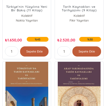
Türkiye'nin Yüzyılına Yeni
Tarih Kaynakları ve
Bir Bakış (11 Kitap)
Tarihyazımı (9 Kitap)
Kolektif
Kolektif
Nokta Yayınları
Fikir Yayınları
₺
1.650,00
%45
₺
2.520,00
%30
Sepete Ekle
Sepete Ekle