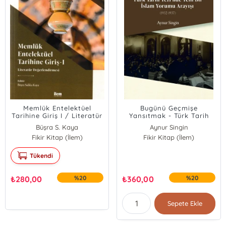
Memlük Entelektüel
Bugünü Geçmişe
Tarihine Giriş I / Literatür
Yansıtmak - Türk Tarih
Değerlendirmesi
Tezi'nde Yeni Bir İslam
Büşra S. Kaya
Aynur Singin
Yorumu Arayışı (1932-
Fikir Kitap (İlem)
Fikir Kitap (İlem)
1937)
Tükendi
₺
280,00
%20
₺
360,00
%20
Sepete Ekle