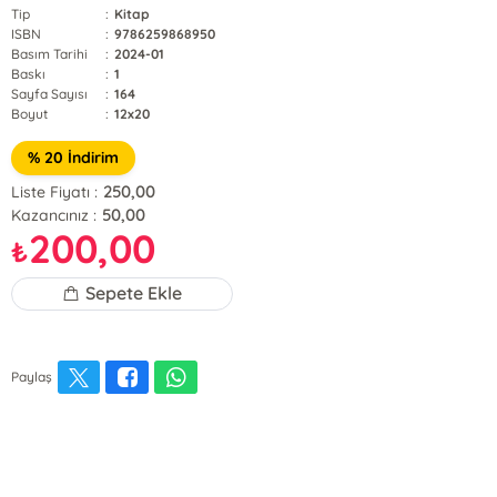
Tip
:
Kitap
ISBN
:
9786259868950
Basım Tarihi
:
2024-01
Baskı
:
1
Sayfa Sayısı
:
164
Boyut
:
12x20
% 20 İndirim
250,00
Liste Fiyatı :
50,00
Kazancınız :
200,00
₺
Sepete Ekle
Paylaş