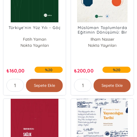
Türkiye’nin Yüz Yılı - Göç
Müslüman Toplumlarda
Eğitimin Dönüşümü: Bir
Umut Söylemi
Fatih Yaman
Ilham Nasser
Nokta Yayınları
Nokta Yayınları
₺
160,00
%20
₺
200,00
%20
Sepete Ekle
Sepete Ekle