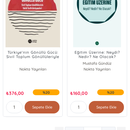
Türkiye'nin Gönüllü Gücü:
Eğitim Üzerine: Neydi?
Sivil Toplum Gönüllüleriyle
Nedir? Ne Olacak?
Sözlü Tarih Görüşmeleri
Mustafa Gündüz
Nokta Yayınları
Nokta Yayınları
₺
376,00
%20
₺
160,00
%20
Sepete Ekle
Sepete Ekle