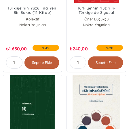
Türkiye'nin Yüzyılına Yeni
Türkiye'nin Yüz Yılı-
Bir Bakış (11 Kitap)
Türkiye'de Siyasal
Düşünce
Kolektif
Öner Buçukçu
Nokta Yayınları
Nokta Yayınları
₺
1.650,00
%45
₺
240,00
%20
Sepete Ekle
Sepete Ekle