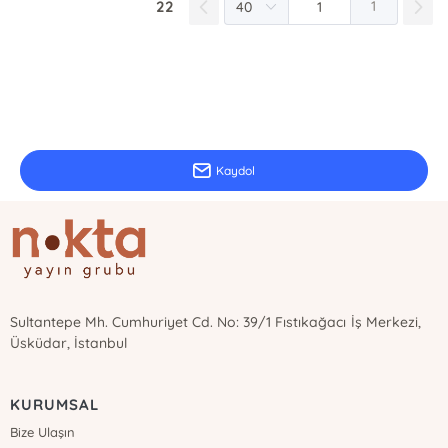
22
1
E-Bülten Kayıt
Güncel bilgiler için kayıt olunuz
Kaydol
Sultantepe Mh. Cumhuriyet Cd. No: 39/1 Fıstıkağacı İş Merkezi,
Üsküdar, İstanbul
KURUMSAL
Bize Ulaşın