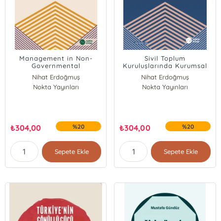
Management in Non-
Sivil Toplum
Governmental
Kuruluşlarında Kurumsal
Organizations: Basic
Yönetim: Temel Meseleler
Nihat Erdoğmuş
Nihat Erdoğmuş
Issues and Current Trends
ve Güncel Yönelimler
Nokta Yayınları
Züleyha Sayın
Nokta Yayınları
Züleyha Sayın
₺
304,00
%20
₺
304,00
%20
Sepete Ekle
Sepete Ekle