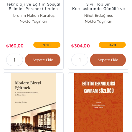
Teknoloji ve Eğitim Sosyal
Sivil Toplum
Bilimler Perspektifinden
Kuruluşlarında Gönüllü ve
Yaklaşımlar
Profesyonel Çalışma
İbrahim Hakan Karataş
Nihat Erdoğmuş
Nokta Yayınları
Kevser Yıldırım
Nokta Yayınları
₺
160,00
%20
₺
304,00
%20
Sepete Ekle
Sepete Ekle