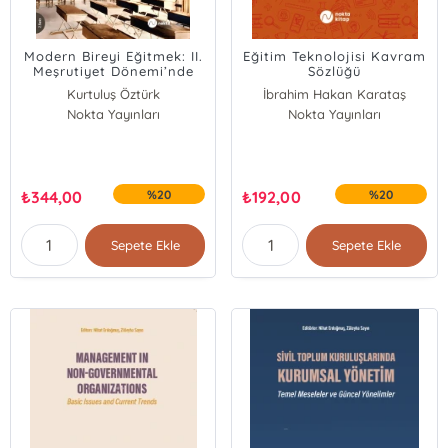
Modern Bireyi Eğitmek: II.
Eğitim Teknolojisi Kavram
Meşrutiyet Dönemi’nde
Sözlüğü
Tedrisat, Terbiye ve
Kurtuluş Öztürk
İbrahim Hakan Karataş
Eğitim
Nokta Yayınları
Nokta Yayınları
Kevser Yıldırım
₺
344,00
%20
₺
192,00
%20
Sepete Ekle
Sepete Ekle