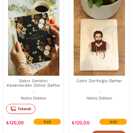
Sakın Ümidini
Cahit Zarifoğlu Defter
Kesenlerden Olma! Defter
-
-
Nokta Dükkan
Nokta Dükkan
Tükendi
₺
120,00
%20
₺
120,00
%20