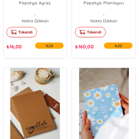
Papatya Ayraç
Papatya Planlayıcı
-
-
Nokta Dükkan
Nokta Dükkan
Tükendi
Tükendi
₺
16,00
%20
₺
160,00
%20