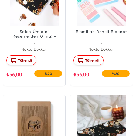
Sakın Ümidini
Bismillah Renkli Bloknot
Kesenlerden Olma! –
Bloknot
-
-
Nokta Dükkan
Nokta Dükkan
Tükendi
Tükendi
₺
56,00
%20
₺
56,00
%20