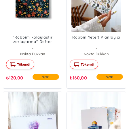
"Rabbim kolaylaştır
Rabbin Yeter! Planlayıcı
zorlaştırma" Defter
-
-
Nokta Dükkan
Nokta Dükkan
Tükendi
Tükendi
₺
120,00
%20
₺
160,00
%20