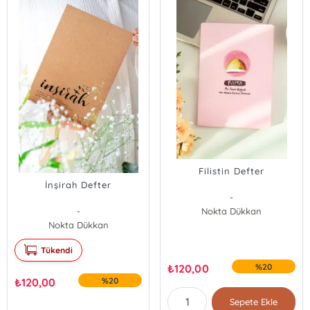
Filistin Defter
İnşirah Defter
-
-
Nokta Dükkan
Nokta Dükkan
Tükendi
₺
120,00
%20
₺
120,00
%20
Sepete Ekle