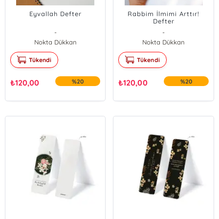
Eyvallah Defter
Rabbim İlmimi Arttır!
Defter
-
-
Nokta Dükkan
Nokta Dükkan
Tükendi
Tükendi
₺
120,00
%20
₺
120,00
%20