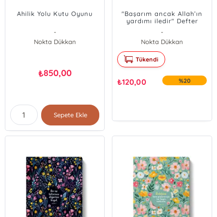
Ahilik Yolu Kutu Oyunu
"Başarım ancak Allah’ın
yardımı iledir" Defter
-
-
Nokta Dükkan
Nokta Dükkan
Tükendi
850,00
₺
₺
120,00
%20
Sepete Ekle