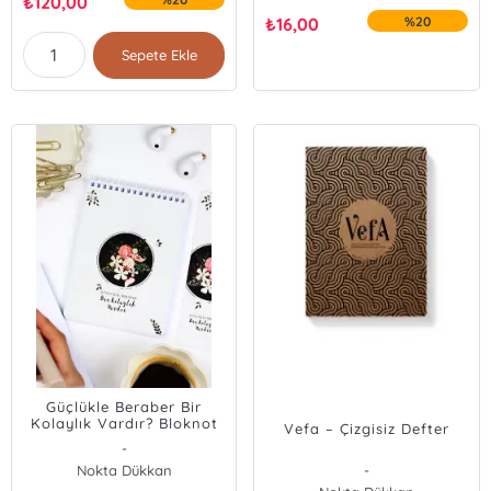
₺
120,00
₺
16,00
%20
Sepete Ekle
Güçlükle Beraber Bir
Kolaylık Vardır? Bloknot
Vefa – Çizgisiz Defter
-
Nokta Dükkan
-