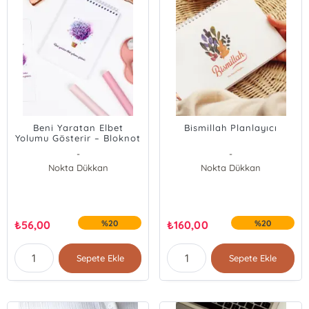
Beni Yaratan Elbet
Bismillah Planlayıcı
Yolumu Gösterir – Bloknot
-
-
Nokta Dükkan
Nokta Dükkan
₺
56,00
%20
₺
160,00
%20
Sepete Ekle
Sepete Ekle