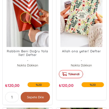
Rabbim Beni Doğru Yola
Allah ona yeter! Defter
İlet! Defter
-
-
Nokta Dükkan
Nokta Dükkan
Tükendi
₺
120,00
%20
₺
120,00
%20
Sepete Ekle