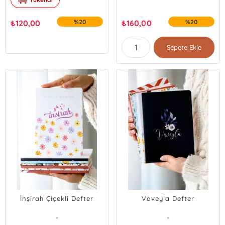
₺
120,00
%20
₺
160,00
%20
Sepete Ekle
İnşirah Çiçekli Defter
Vaveyla Defter
-
-