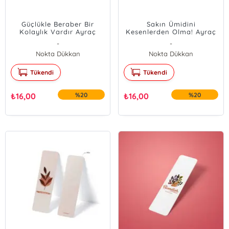
Güçlükle Beraber Bir
Sakın Ümidini
Kolaylık Vardır Ayraç
Kesenlerden Olma! Ayraç
-
-
Nokta Dükkan
Nokta Dükkan
Tükendi
Tükendi
₺
16,00
%20
₺
16,00
%20