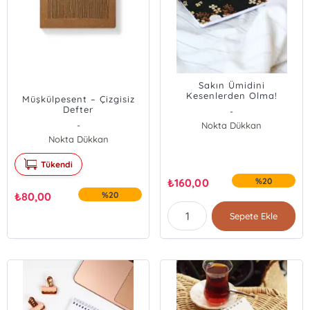
Sakın Ümidini
Kesenlerden Olma!
Müşkülpesent – Çizgisiz
Planlayıcı
Defter
-
-
Nokta Dükkan
Nokta Dükkan
Tükendi
₺
160,00
%20
₺
80,00
%20
Sepete Ekle