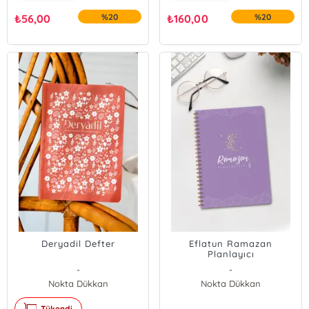
₺
56,00
%20
₺
160,00
%20
Deryadil Defter
Eflatun Ramazan
Planlayıcı
-
-
Nokta Dükkan
Nokta Dükkan
Tükendi