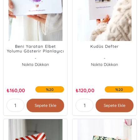
Beni Yaratan Elbet
Kudüs Defter
Yolumu Gösterir Planlayıcı
-
-
Nokta Dükkan
Nokta Dükkan
₺
160,00
%20
₺
120,00
%20
Sepete Ekle
Sepete Ekle