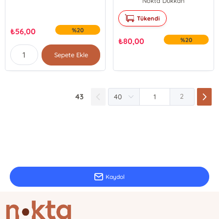
Nokta Dükkan
Tükendi
₺
56,00
%20
₺
80,00
%20
Sepete Ekle
43
2
E-Bülten Kayıt
Güncel bilgiler için kayıt olunuz
Kaydol