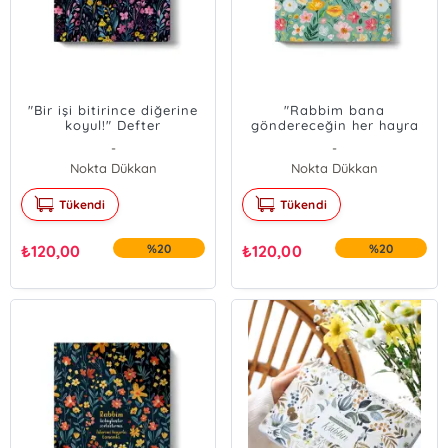
"Bir işi bitirince diğerine
"Rabbim bana
koyul!" Defter
göndereceğin her hayra
muhtacım" Defter
-
-
Nokta Dükkan
Nokta Dükkan
Tükendi
Tükendi
₺
120,00
%20
₺
120,00
%20